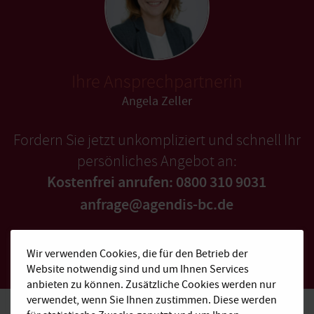
Ihre Ansprechpartnerin
Angela Zeller
Fordern Sie jetzt unkompliziert und schnell Ihr
persönliches Angebot an:
Kostenfrei anrufen: 0800 310 9031
anfrage@agendis-bc.de
Schnellangebot
Wir verwenden Cookies, die für den Betrieb der
Website notwendig sind und um Ihnen Services
anbieten zu können. Zusätzliche Cookies werden nur
verwendet, wenn Sie Ihnen zustimmen. Diese werden