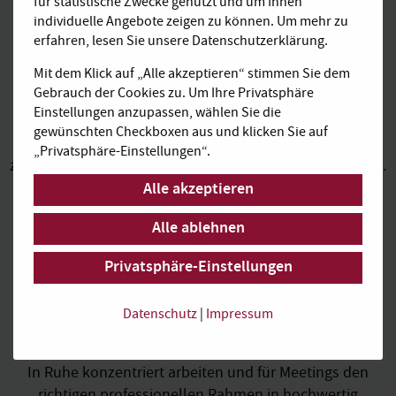
für statistische Zwecke genutzt und um Ihnen
individuelle Angebote zeigen zu können. Um mehr zu
erfahren, lesen Sie unsere Datenschutzerklärung.
Mit dem Klick auf „Alle akzeptieren“ stimmen Sie dem
Alles inklusive,
Gebrauch der Cookies zu. Um Ihre Privatsphäre
kalkulierbar und transparent
Einstellungen anzupassen, wählen Sie die
gewünschten Checkboxen aus und klicken Sie auf
Buchen Sie bei AGENDIS komfortable Komplettpakete
„Privatsphäre-Einstellungen“.
zu transparenten Preisen ohne versteckte Zusatzkosten.
Alle akzeptieren
Kaffee und Tee sind bei uns z. B. inklusive.
Alle ablehnen
Privatsphäre-Einstellungen
Hochwertiges
Datenschutz
|
Impressum
Business Ambiente
In Ruhe konzentriert arbeiten und für Meetings den
richtigen professionellen Rahmen in hochwertig