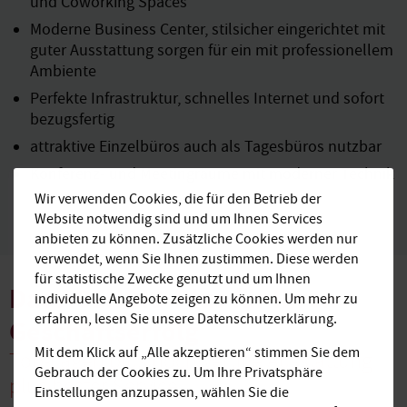
und Coworking Spaces
Moderne Business Center, stilsicher eingerichtet mit
guter Ausstattung sorgen für ein mit professionellem
Ambiente
Perfekte Infrastruktur, schnelles Internet und sofort
bezugsfertig
attraktive Einzelbüros auch als Tagesbüros nutzbar
Konferenz- und Meetingräume mit moderner Technik
Wir verwenden Cookies, die für den Betrieb der
Website notwendig sind und um Ihnen Services
anbieten zu können. Zusätzliche Cookies werden nur
verwendet, wenn Sie Ihnen zustimmen. Diese werden
für statistische Zwecke genutzt und um Ihnen
Das AGENDIS-Plus für Ihren
individuelle Angebote zeigen zu können. Um mehr zu
erfahren, lesen Sie unsere Datenschutzerklärung.
Geschäftserfolg
Mit dem Klick auf „Alle akzeptieren“ stimmen Sie dem
Top-Lagen plus hochwertige Ausstattung
Gebrauch der Cookies zu. Um Ihre Privatsphäre
plus bester Service
Einstellungen anzupassen, wählen Sie die