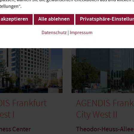
tellungen“.
 akzeptieren
Alle ablehnen
Privatsphäre-Einstellu
Datenschutz
|
Impressum
IS Frankfurt
AGENDIS Frank
est I
City West II
ness Center
Theodor-Heuss-Allee