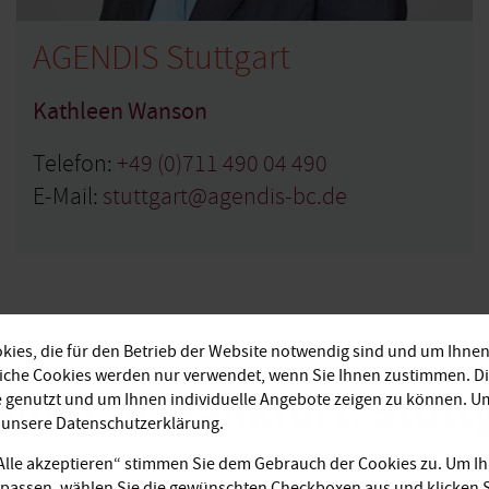
AGENDIS Stuttgart
Kathleen Wanson
Telefon:
+49 (0)711 490 04 490
E-Mail:
stuttgart@agendis-bc.de
ies, die für den Betrieb der Website notwendig sind und um Ihnen
liche Cookies werden nur verwendet, wenn Sie Ihnen zustimmen. D
enter in Frankfurt, Stut
e genutzt und um Ihnen individuelle Angebote zeigen zu können. 
e unsere Datenschutzerklärung.
„Alle akzeptieren“ stimmen Sie dem Gebrauch der Cookies zu. Um Ih
passen, wählen Sie die gewünschten Checkboxen aus und klicken S