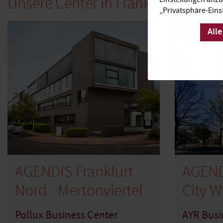
Unsere Center in Frankfurt
„Privatsphäre-Eins
Alle
AGENDIS Frankfurt
AGEND
Nord - Mertonviertel
City W
Pollux Business Center
AYR Busi