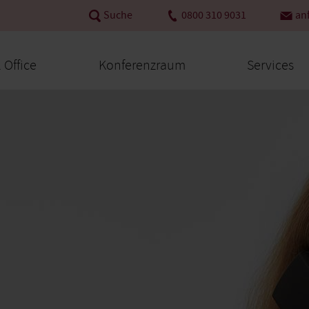
Suche
0800 310 9031
an
l Office
Konferenzraum
Services