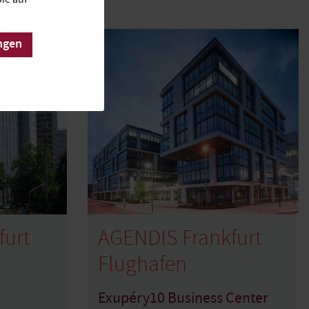
ngen
furt
AGENDIS Frankfurt
Flughafen
Exupéry10 Business Center