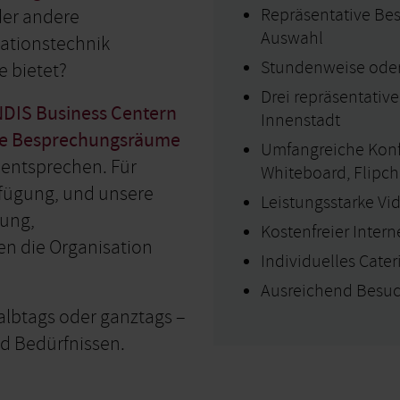
Repräsentative Be
der andere
Auswahl
tationstechnik
Stundenweise oder 
e bietet?
Drei repräsentativ
DIS Business Centern
Innenstadt
e
Besprechungsräume
Umfangreiche Konf
 entsprechen. Für
Whiteboard, Flipcha
rfügung, und unsere
Leistungsstarke Vi
ßung,
Kostenfreier Inter
n die Organisation
Individuelles Cater
Ausreichend Besuc
lbtags oder ganztags –
d Bedürfnissen.