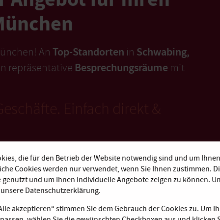
München
Top-Standorten
Schwabing,
 München! An
in
Besprechungsräume
en repräsentative
mit
eschäfte. Einfach direkt &
reiten Ihnen kurzfristig
ies, die für den Betrieb der Website notwendig sind und um Ihnen
liche Cookies werden nur verwendet, wenn Sie Ihnen zustimmen. D
e genutzt und um Ihnen individuelle Angebote zeigen zu können. 
e unsere Datenschutzerklärung.
„Alle akzeptieren“ stimmen Sie dem Gebrauch der Cookies zu. Um Ih
passen, wählen Sie die gewünschten Checkboxen aus und klicken S