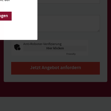
Ihre Nachricht
ngen
Anti-Roboter-Verifizierung
Hier klicken
Friendly
Captcha ⇗
Jetzt Angebot anfordern