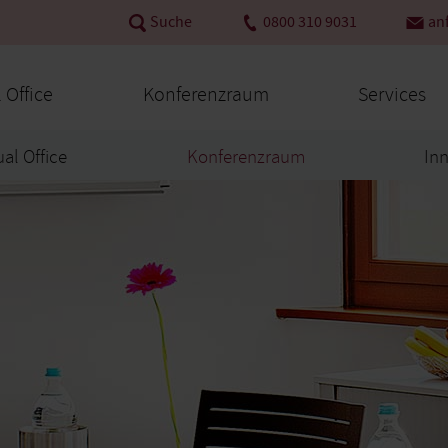
Suche
0800 310 9031
an
l Office
Konferenzraum
Services
ual Office
Konferenzraum
In