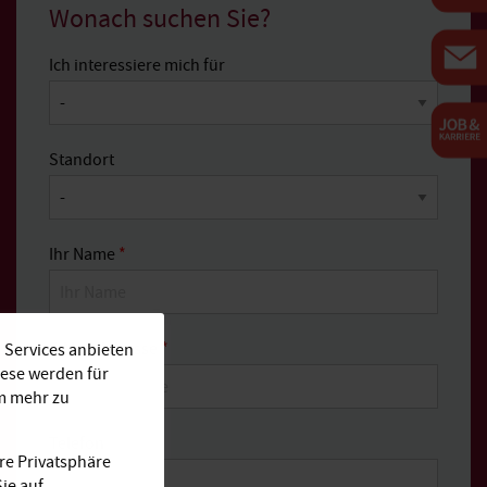
Wonach suchen Sie?
Ich interessiere mich für
Standort
Ihr Name
*
E-Mail-Adresse
*
 Services anbieten
iese werden für
Um mehr zu
Telefon
re Privatsphäre
ie auf