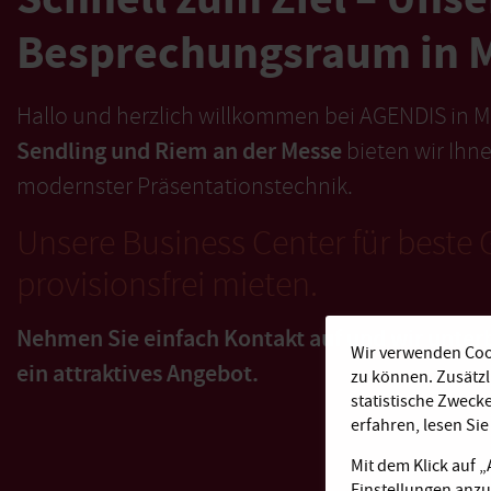
Besprechungsraum in 
Hallo und herzlich willkommen bei AGENDIS in
Sendling und Riem an der Messe
bieten wir Ihn
modernster Präsentationstechnik.
Unsere Business Center für beste G
provisionsfrei mieten.
Nehmen Sie einfach Kontakt auf und wir unterb
Wir verwenden Cook
ein attraktives Angebot.
zu können. Zusätz
statistische Zweck
erfahren, lesen Si
Mit dem Klick auf 
Einstellungen anzu