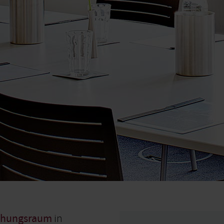
echungsraum
in