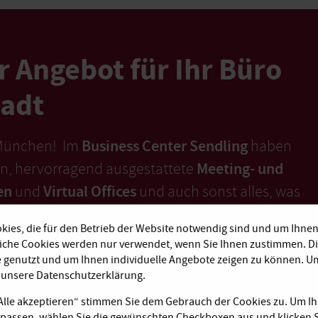
r Angebot für Ihr Büro
tadt
Business Center Sendling
München! Im
haben
Meeting- und
nen, hervorragend ausgestattete
en
Virtual Offices
und
und auch sonst alles, was
en.
ies, die für den Betrieb der Website notwendig sind und um Ihnen
liche Cookies werden nur verwendet, wenn Sie Ihnen zustimmen. D
eschäfte. Einfach direkt &
e genutzt und um Ihnen individuelle Angebote zeigen zu können. 
e unsere Datenschutzerklärung.
„Alle akzeptieren“ stimmen Sie dem Gebrauch der Cookies zu. Um Ih
reiten Ihnen kurzfristig
passen, wählen Sie die gewünschten Checkboxen aus und klicken S