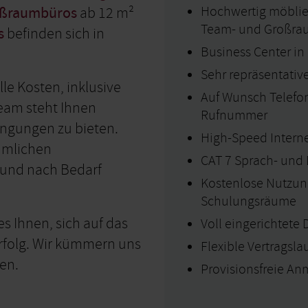
Hochwertig möblier
ßraumbüros
ab 12 m²
Team- und Großra
s
befinden sich in
Business Center in
Sehr repräsentati
le Kosten, inklusive
Auf Wunsch Telefo
Team steht Ihnen
Rufnummer
ingungen zu bieten.
High-Speed Interne
umlichen
CAT 7 Sprach- und
 und nach Bedarf
Kostenlose Nutzun
Schulungsräume
 Ihnen, sich auf das
Voll eingerichtete 
erfolg. Wir kümmern uns
Flexible Vertragsla
en.
Provisionsfreie An