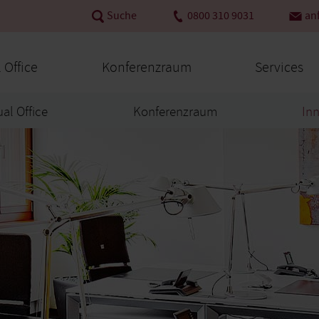
Suche
0800 310 9031
an
l Office
Konferenzraum
Services
ual Office
Konferenzraum
In