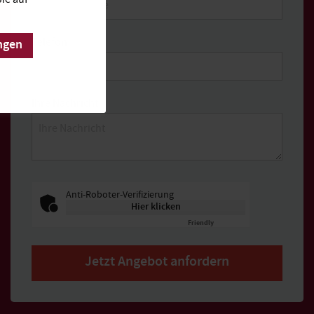
Telefon
ngen
Ihre Nachricht
Anti-Roboter-Verifizierung
Hier klicken
Friendly
Captcha ⇗
Jetzt Angebot anfordern