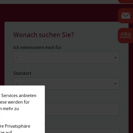
Wonach suchen Sie?
Ich interessiere mich für
Standort
 Services anbieten
Ihr Name
*
iese werden für
Um mehr zu
E-Mail-Adresse
*
re Privatsphäre
ie auf