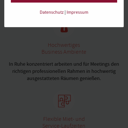
Kaffee und Tee sind bei uns z. B. inklusive.
Datenschutz
|
Impressum
Hochwertiges
Business Ambiente
In Ruhe konzentriert arbeiten und für Meetings den
richtigen professionellen Rahmen in hochwertig
ausgestatteten Räumen genießen.
Flexible Miet- und
Service-Laufzeiten