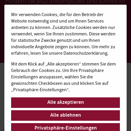
Fordern Sie jetzt unkompliziert und schnell Ihr
persönliches Angebot an:
Wir verwenden Cookies, die für den Betrieb der
Kostenfrei anrufen: 0800 310 9031
Website notwendig sind und um Ihnen Services
anfrage@agendis-bc.de
anbieten zu können. Zusätzliche Cookies werden nur
verwendet, wenn Sie Ihnen zustimmen. Diese werden
für statistische Zwecke genutzt und um Ihnen
Schnellangebot
individuelle Angebote zeigen zu können. Um mehr zu
erfahren, lesen Sie unsere Datenschutzerklärung.
Mit dem Klick auf „Alle akzeptieren“ stimmen Sie dem
Gebrauch der Cookies zu. Um Ihre Privatsphäre
Einstellungen anzupassen, wählen Sie die
gewünschten Checkboxen aus und klicken Sie auf
„Privatsphäre-Einstellungen“.
Alles inklusive,
Alle akzeptieren
kalkulierbar und transparent
Alle ablehnen
Buchen Sie bei AGENDIS komfortable Komplettpakete
Privatsphäre-Einstellungen
zu transparenten Preisen ohne versteckte Zusatzkosten.