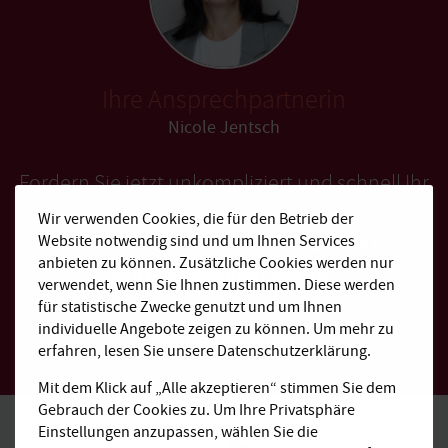
Ihre Ansprechpartnerin
Nicole Jentsch
Fordern Sie jetzt unkompliziert und schnell Ihr
persönliches Angebot an:
Wir verwenden Cookies, die für den Betrieb der
Kostenfrei anrufen: 0800 310 9031
Website notwendig sind und um Ihnen Services
anbieten zu können. Zusätzliche Cookies werden nur
anfrage@agendis-bc.de
verwendet, wenn Sie Ihnen zustimmen. Diese werden
für statistische Zwecke genutzt und um Ihnen
individuelle Angebote zeigen zu können. Um mehr zu
Schnellangebot
erfahren, lesen Sie unsere Datenschutzerklärung.
Mit dem Klick auf „Alle akzeptieren“ stimmen Sie dem
Gebrauch der Cookies zu. Um Ihre Privatsphäre
Einstellungen anzupassen, wählen Sie die