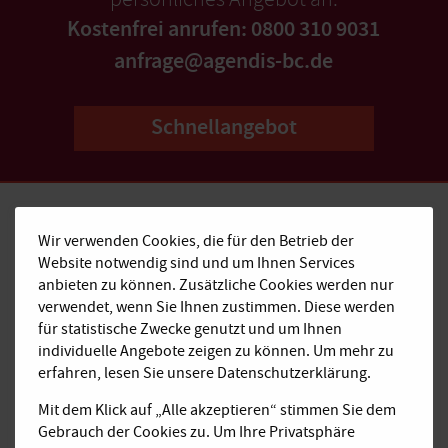
Kostenfrei anrufen: 0800 310 9031
anfrage@agendis-bc.de
Schnellangebot
Wir verwenden Cookies, die für den Betrieb der
Website notwendig sind und um Ihnen Services
Kostenfrei anrufen:
anbieten zu können. Zusätzliche Cookies werden nur
0800 310 9031
verwendet, wenn Sie Ihnen zustimmen. Diese werden
E-Mail:
für statistische Zwecke genutzt und um Ihnen
anfrage@agendis-bc.de
individuelle Angebote zeigen zu können. Um mehr zu
erfahren, lesen Sie unsere Datenschutzerklärung.
Impressum
Mit dem Klick auf „Alle akzeptieren“ stimmen Sie dem
Datenschutz
Gebrauch der Cookies zu. Um Ihre Privatsphäre