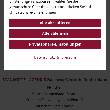
Einstellungen anzupassen, wählen Sie die
gewünschten Checkboxen aus und klicken Sie auf
PRODUKTE
„Privatsphäre-Einstellungen“.
Büroraum
Virtual Office
Alle akzeptieren
Konferenzraum
Alle ablehnen
Services
Privatsphäre-Einstellungen
ÜBER UNS
AGENDIS Gruppe
Datenschutz
|
Impressum
News
Karriere
STANDORTE - AGENDIS Business Center in Deutschland
München
München Innenstadt Bavaria
München Schwabing Leopoldstraße
München Riem Konrad