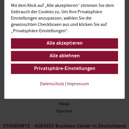
anfrage@agendis-bc.de
Mit dem Klick auf „Alle akzeptieren“ stimmen Sie dem
Gebrauch der Cookies zu. Um Ihre Privatsphäre
Einstellungen anzupassen, wählen Sie die
Impressum
gewünschten Checkboxen aus und klicken Sie auf
Datenschutz
„Privatsphäre-Einstellungen“.
PRODUKTE
Alle akzeptieren
Büroraum
Alle ablehnen
Virtual Office
Konferenzraum
Privatsphäre-Einstellungen
Services
Datenschutz
|
Impressum
ÜBER UNS
AGENDIS Gruppe
News
Karriere
STANDORTE - AGENDIS Business Center in Deutschland