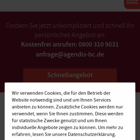
Fordern Sie jetzt unkompliziert und schnell Ihr
persönliches Angebot an:
Kostenfrei anrufen: 0800 310 9031
anfrage@agendis-bc.de
Schnellangebot
Wir verwenden Cookies, die für den Betrieb der
Website notwendig sind und um Ihnen Services
anbieten zu können. Zusätzliche Cookies werden nur
verwendet, wenn Sie Ihnen zustimmen. Diese werden
Kostenfrei anrufen:
für statistische Zwecke genutzt und um Ihnen
0800 310 9031
individuelle Angebote zeigen zu können. Um mehr zu
erfahren, lesen Sie unsere Datenschutzerklärung.
E-Mail: