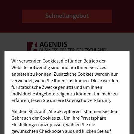
Schnellangebot
Kostenfrei anrufen:
Wir verwenden Cookies, die für den Betrieb der
0800 310 9031
Website notwendig sind und um Ihnen Services
anbieten zu können. Zusätzliche Cookies werden nur
E-Mail:
verwendet, wenn Sie Ihnen zustimmen. Diese werden
anfrage@agendis-bc.de
für statistische Zwecke genutzt und um Ihnen
individuelle Angebote zeigen zu können. Um mehr zu
Impressum
erfahren, lesen Sie unsere Datenschutzerklärung.
Datenschutz
Mit dem Klick auf „Alle akzeptieren“ stimmen Sie dem
Gebrauch der Cookies zu. Um Ihre Privatsphäre
PRODUKTE
Einstellungen anzupassen, wählen Sie die
Büroraum
gewünschten Checkboxen aus und klicken Sie auf