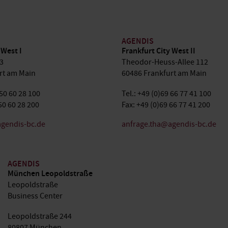
AGENDIS
 West I
Frankfurt City West II
3
Theodor-Heuss-Allee 112
rt am Main
60486 Frankfurt am Main
 50 60 28 100
Tel.: +49 (0)69 66 77 41 100
50 60 28 200
Fax: +49 (0)69 66 77 41 200
gendis-bc.de
anfrage.tha@agendis-bc.de
AGENDIS
München Leopoldstraße
Leopoldstraße
Business Center
Leopoldstraße 244
80807 München