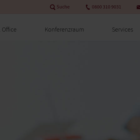
Suche
0800 310 9031
l Office
Konferenzraum
Services