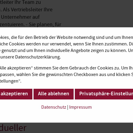
tleiter Ihr Team zu
ls Vertriebsleiter Ihre
s Unternehmer auf
ntuieren. - Sie planen, für
Bei uns im Business Center
ies, die für den Betrieb der Website notwendig sind und um Ihnen
, das wir mit Tischen,
liche Cookies werden nur verwendet, wenn Sie Ihnen zustimmen. D
e genutzt und um Ihnen individuelle Angebote zeigen zu können. 
e unsere Datenschutzerklärung.
 mieten?
„Alle akzeptieren“ stimmen Sie dem Gebrauch der Cookies zu. Um Ih
passen, wählen Sie die gewünschten Checkboxen aus und klicken S
chneiderten Konzept. Mit
tellungen“.
ros in der süddeutschen
tsadresse im Wettbewerb der
 akzeptieren
Alle ablehnen
Privatsphäre-Einstellu
 auf Zeit und die
ndliches Team. Effizienz
Datenschutz
|
Impressum
ungen.
dueller