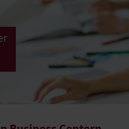
er
n Business Centern