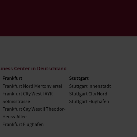
ness Center in Deutschland
Frankfurt
Stuttgart
Frankfurt Nord Mertonviertel
Stuttgart Innenstadt
Frankfurt City West I AYR
Stuttgart City Nord
Solmsstrasse
Stuttgart Flughafen
Frankfurt City West II Theodor-
Heuss-Allee
Frankfurt Flughafen