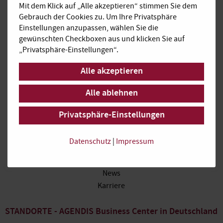
anfrage@agendis-bc.de
Mit dem Klick auf „Alle akzeptieren“ stimmen Sie dem
Gebrauch der Cookies zu. Um Ihre Privatsphäre
Impressum
Einstellungen anzupassen, wählen Sie die
gewünschten Checkboxen aus und klicken Sie auf
Datenschutz
„Privatsphäre-Einstellungen“.
PRODUKTE
Alle akzeptieren
Büroraum
Alle ablehnen
Virtual Office
Konferenzraum
Privatsphäre-Einstellungen
Services
Datenschutz
|
Impressum
ÜBER UNS
AGENDIS Gruppe
News
Karriere
STANDORTE - AGENDIS Business Center in Deutschland