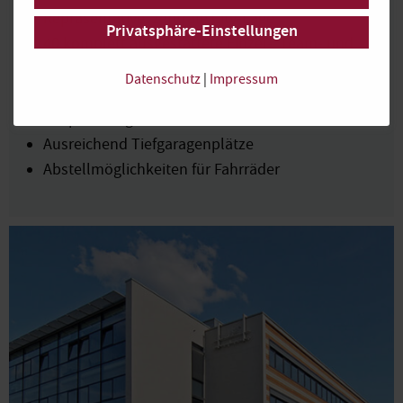
Repräsentative, zentrale City-Lage
Privatsphäre-Einstellungen
40 komplett ausgestattete Einzel-, Team- und
Großraumbüros
Datenschutz
|
Impressum
Komplette IT-Infrastruktur & schnelles WLAN
Besprechungs- & Konferenzräume
Ausreichend Tiefgaragenplätze
Abstellmöglichkeiten für Fahrräder